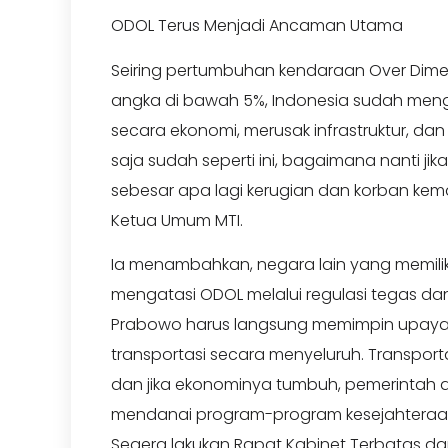
ODOL Terus Menjadi Ancaman Utama
Seiring pertumbuhan kendaraan Over Dim
angka di bawah 5%, Indonesia sudah meng
secara ekonomi, merusak infrastruktur, d
saja sudah seperti ini, bagaimana nanti 
sebesar apa lagi kerugian dan korban kem
Ketua Umum MTI.
Ia menambahkan, negara lain yang memili
mengatasi ODOL melalui regulasi tegas da
Prabowo harus langsung memimpin upaya 
transportasi secara menyeluruh. Transpor
dan jika ekonominya tumbuh, pemerintah a
mendanai program-program kesejahteraan 
Segera lakukan Rapat Kabinet Terbatas dar