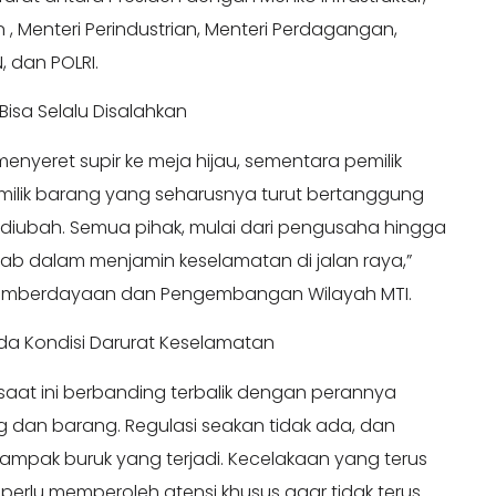
 Menteri Perindustrian, Menteri Perdagangan,
, dan POLRI.
Bisa Selalu Disalahkan
enyeret supir ke meja hijau, sementara pemilik
ilik barang yang seharusnya turut bertanggung
lu diubah. Semua pihak, mulai dari pengusaha hingga
wab dalam menjamin keselamatan di jalan raya,”
 Pemberdayaan dan Pengembangan Wilayah MTI.
a Kondisi Darurat Keselamatan
saat ini berbanding terbalik dengan perannya
dan barang. Regulasi seakan tidak ada, dan
dampak buruk yang terjadi. Kecelakaan yang terus
 perlu memperoleh atensi khusus agar tidak terus