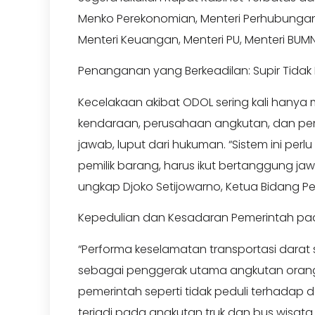
Menko Perekonomian, Menteri Perhubungan ,
Menteri Keuangan, Menteri PU, Menteri BUMN
Penanganan yang Berkeadilan: Supir Tidak 
Kecelakaan akibat ODOL sering kali hanya m
kendaraan, perusahaan angkutan, dan pem
jawab, luput dari hukuman. “Sistem ini per
pemilik barang, harus ikut bertanggung ja
ungkap Djoko Setijowarno, Ketua Bidang
Kepedulian dan Kesadaran Pemerintah pad
“Performa keselamatan transportasi darat 
sebagai penggerak utama angkutan orang 
pemerintah seperti tidak peduli terhadap 
terjadi pada angkutan truk dan bus wisata