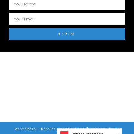
KIRIM
MASYARAKAT TRANSPORTASI INDONESIA © 2026 ALL RIGHTS
RESERVED​