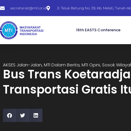
secretariat@mti.or.id
Jl. Teluk Betung No. 39, Kb. Melati, Tanah 
16th EASTS Conference
AKSES Jalan-Jalan
,
MTI Dalam Berita
,
MTI Opini
,
Sosok Wilaya
Bus Trans Koetaradja 
Transportasi Gratis I