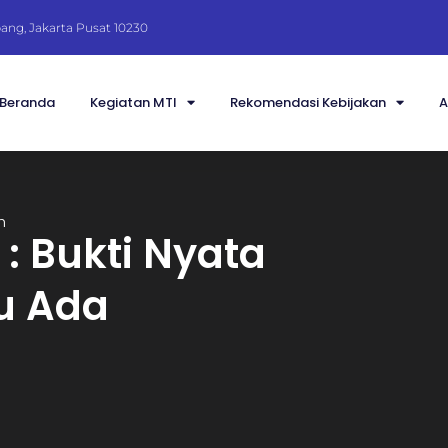
Abang, Jakarta Pusat 10230
Beranda
Kegiatan MTI
Rekomendasi Kebijakan
A
h
: Bukti Nyata
tu Ada