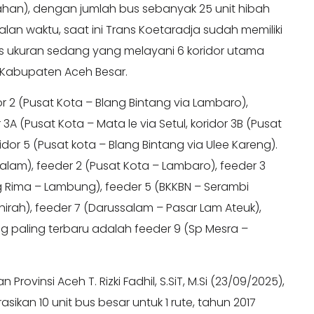
ahan), dengan jumlah bus sebanyak 25 unit hibah
alan waktu, saat ini Trans Koetaradja sudah memiliki
us ukuran sedang yang melayani 6 koridor utama
 Kabupaten Aceh Besar.
or 2 (Pusat Kota – Blang Bintang via Lambaro),
 3A (Pusat Kota – Mata le via Setul, koridor 3B (Pusat
dor 5 (Pusat kota – Blang Bintang via Ulee Kareng).
lam), feeder 2 (Pusat Kota – Lambaro), feeder 3
g Rima – Lambung), feeder 5 (BKKBN – Serambi
hirah), feeder 7 (Darussalam – Pasar Lam Ateuk),
g paling terbaru adalah feeder 9 (Sp Mesra –
rovinsi Aceh T. Rizki Fadhil, S.SiT, M.Si (23/09/2025),
kan 10 unit bus besar untuk 1 rute, tahun 2017