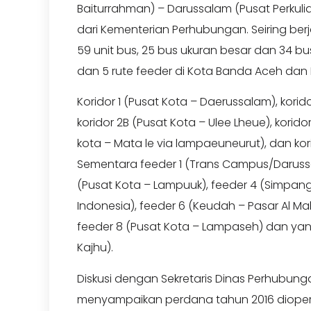
Baiturrahman) – Darussalam (Pusat Perkuli
dari Kementerian Perhubungan. Seiring berj
59 unit bus, 25 bus ukuran besar dan 34 b
dan 5 rute feeder di Kota Banda Aceh dan
Koridor 1 (Pusat Kota – Daerussalam), korid
koridor 2B (Pusat Kota – Ulee Lheue), koridor
kota – Mata le via lampaeuneurut), dan kori
Sementara feeder 1 (Trans Campus/Darussa
(Pusat Kota – Lampuuk), feeder 4 (Simpan
Indonesia), feeder 6 (Keudah – Pasar Al Ma
feeder 8 (Pusat Kota – Lampaseh) dan yan
Kajhu).
Diskusi dengan Sekretaris Dinas Perhubungan P
menyampaikan perdana tahun 2016 dioperasi