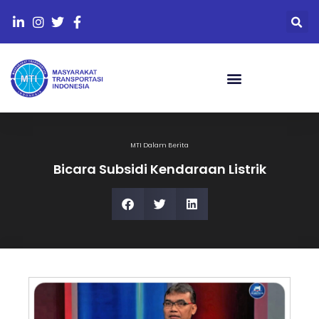
Rekomendasi Kebijakan
MTI Dalam Berita
Bicara Subsidi Kendaraan Listrik